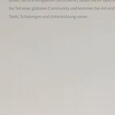
COMMUNITY
Sie Teil einer globalen Community und kommen Sie mit erst
Tools, Schulungen und Unterstützung voran.
WEDDIPEDIA
BLOG
ÜBER
START
ANMELDEN