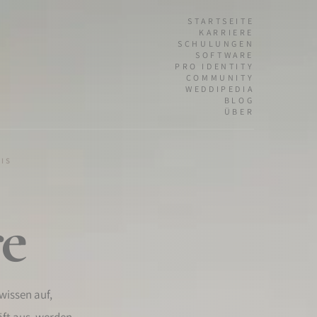
STARTSEITE
KARRIERE
SCHULUNGEN
SOFTWARE
PRO IDENTITY
COMMUNITY
WEDDIPEDIA
BLOG
ÜBER
FIS
re
wissen auf,
häft aus, werden