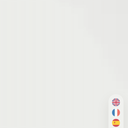
EN
FR
ES