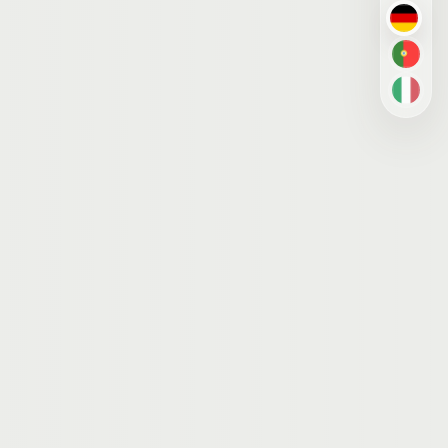
DE
PT-BR
IT